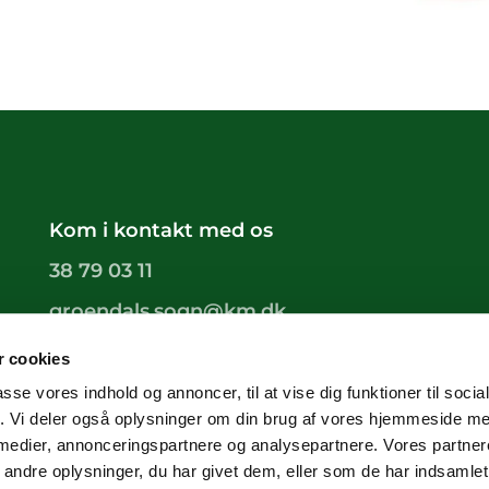
Kom i kontakt med os
38 79 03 11
groendals.sogn@km.dk
 cookies
passe vores indhold og annoncer, til at vise dig funktioner til soci
fik. Vi deler også oplysninger om din brug af vores hjemmeside m
 medier, annonceringspartnere og analysepartnere. Vores partne
ndre oplysninger, du har givet dem, eller som de har indsamlet 
Privatlivspolitik
Log på ChurchDesk