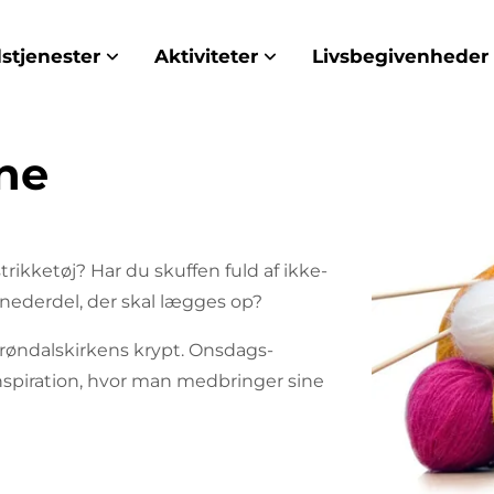
stjenester
Aktiviteter
Livsbegivenheder
ne
trikketøj? Har du skuffen fuld af ikke-
 nederdel, der skal lægges op?
røndalskirkens krypt. Onsdags-
inspiration, hvor man medbringer sine