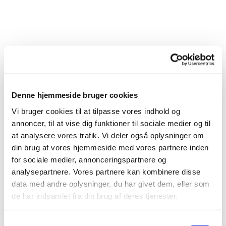
Faddere
Når dåben er skrevet i kirkens kalender, skal der
indskrives 2-5 faddere/dåbsvidner. Hvis en gudmor
Denne hjemmeside bruger cookies
eller gudfar bærer barnet ved dåben, tæller denne
Vi bruger cookies til at tilpasse vores indhold og
med som en af fadderne. Fadderne skal være døbt
annoncer, til at vise dig funktioner til sociale medier og til
med den kristne dåb og være nået
at analysere vores trafik. Vi deler også oplysninger om
konfirmationsalderen. Faddernes navne og
din brug af vores hjemmeside med vores partnere inden
adresser skal meddeles kirkekontoret forud for
for sociale medier, annonceringspartnere og
analysepartnere. Vores partnere kan kombinere disse
dåben, da de noteres i Kirkebogen.
data med andre oplysninger, du har givet dem, eller som
de har indsamlet fra din brug af deres tjenester.
Samtale med præsten
Samtykkevalg