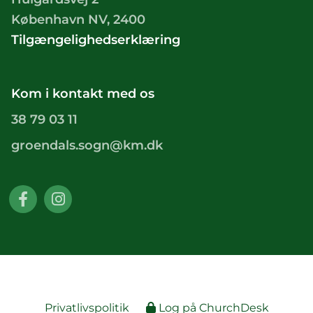
København NV, 2400
Tilgængelighedserklæring
Kom i kontakt med os
38 79 03 11
groendals.sogn@km.dk
Privatlivspolitik
Log på ChurchDesk