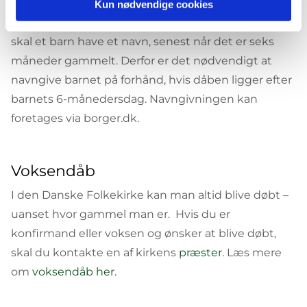
barnet ved dåben, men det er også muligt at
Kun nødvendige cookies
navngive barnet før dåben. Ifølge dansk lovgivning
skal et barn have et navn, senest når det er seks
måneder gammelt. Derfor er det nødvendigt at
navngive barnet på forhånd, hvis dåben ligger efter
barnets 6-månedersdag. Navngivningen kan
foretages via borger.dk.
Voksendåb
I den Danske Folkekirke kan man altid blive døbt –
uanset hvor gammel man er. Hvis du er
konfirmand eller voksen og ønsker at blive døbt,
skal du kontakte en af kirkens
præster
. Læs mere
om
voksendåb her.