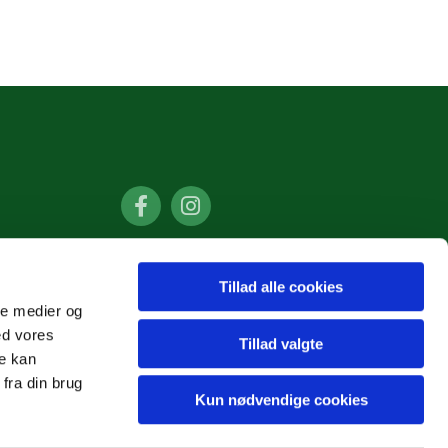
Tillad alle cookies
ale medier og
ed vores
Tillad valgte
re kan
fra din brug
Kun nødvendige cookies