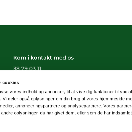
Kom i kontakt med os
38 79 03 11
groendals.sogn@km.dk
 cookies
passe vores indhold og annoncer, til at vise dig funktioner til soci
fik. Vi deler også oplysninger om din brug af vores hjemmeside m
 medier, annonceringspartnere og analysepartnere. Vores partne
ndre oplysninger, du har givet dem, eller som de har indsamlet 
Privatlivspolitik
Log på ChurchDesk