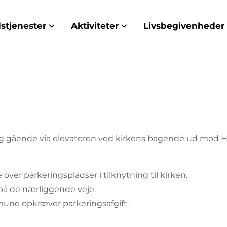
stjenester
Aktiviteter
Livsbegivenheder
lig gående via elevatoren ved kirkens bagende ud mod H
over parkeringspladser i tilknytning til kirken.
 på de nærliggende veje.
e opkræver parkeringsafgift.