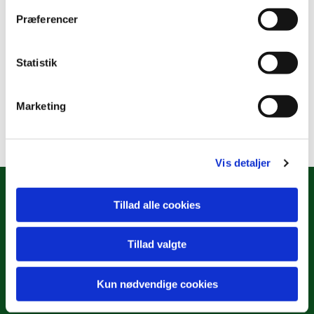
Præferencer
Statistik
Marketing
Vis detaljer
Tillad alle cookies
Hulgårdsvej 2
Tillad valgte
København NV, 2400
Tilgængelighedserklæring
Kun nødvendige cookies