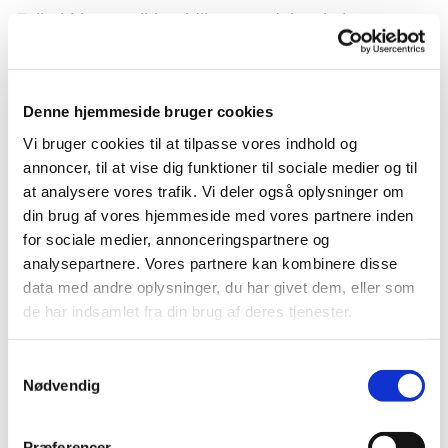
Folkekirken og ikke tidligere er døbt, skal man
gennemføre en voksendåb.
Læs mere om voksendåb her.
Denne hjemmeside bruger cookies
Udmeldelse af Folkekirken
Vi bruger cookies til at tilpasse vores indhold og
En udmeldelse af folkekirken sker ved skriftlig
annoncer, til at vise dig funktioner til sociale medier og til
at analysere vores trafik. Vi deler også oplysninger om
henvendelse til kirkekontoret.
din brug af vores hjemmeside med vores partnere inden
For kontakt til Grøndals Sogn med
for sociale medier, annonceringspartnere og
analysepartnere. Vores partnere kan kombinere disse
personfølsomme oplysninger, benyt linket til sikker
data med andre oplysninger, du har givet dem, eller som
formular (med NemId):
de har indsamlet fra din brug af deres tjenester.
https://sikkerformular.kirkenettet.dk/contact/form?
sid=7060
Samtykkevalg
Nødvendig
Når udmeldelsen træder i kraft, får man tilsendt en
ny fødsels- og dåbsattest som dokumentation med
anmærkning om udmeldelsen.
Præferencer