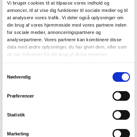
Der bliver lagt vægt på en god opvarmning og
Vi bruger cookies til at tilpasse vores indhold og
forståelsen for at få stemmen til at arbejde sammen
annoncer, til at vise dig funktioner til sociale medier og til
med kroppen på en sund, sjov og fornuftig måde.
at analysere vores trafik. Vi deler også oplysninger om
Derudover arbejder vi også med
din brug af vores hjemmeside med vores partnere inden
kanon/flerstemmig sang. Og vi synger mange
for sociale medier, annonceringspartnere og
forskellige slags sange - både sjove, smukke, nye
analysepartnere. Vores partnere kan kombinere disse
og gamle!
data med andre oplysninger, du har givet dem, eller som
de har indsamlet fra din brug af deres tjenester.
Praktisk
Vi mødes onsdage kl. 16.10-16.45
Samtykkevalg
Nødvendig
Det er
gratis
at deltage.
Tilmelding, klik her
Præferencer
Spørgsmål til tilmeldingen: ring til kirkekontoret 3879
0311.
Statistik
Underviser: Sofie McQueen
Marketing