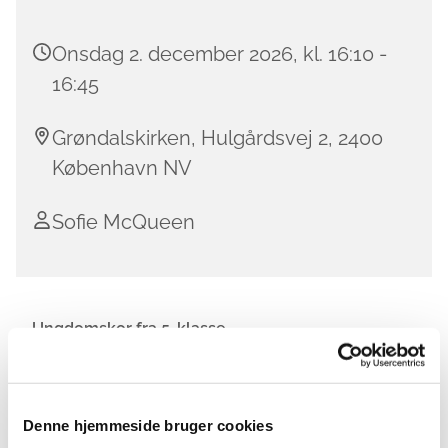
Onsdag 2. december 2026, kl. 16:10 -
16:45
Grøndalskirken, Hulgårdsvej 2, 2400
København NV
Sofie McQueen
Ungdomskor fra 5. klasse
I Grøndalskirkens børnekor bliver der skabt et trygt
og sikkert rum, hvor der er plads til fejl, til leg og til
at finde glæden ved musikken.
Denne hjemmeside bruger cookies