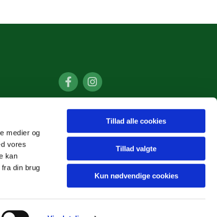
Tillad alle cookies
ale medier og
ed vores
Tillad valgte
re kan
fra din brug
Kun nødvendige cookies