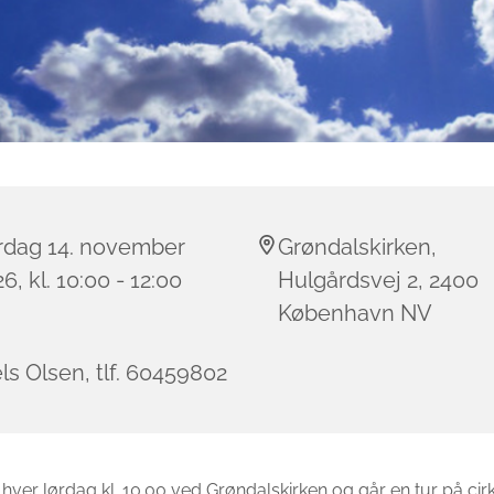
rdag 14. november
Grøndalskirken,
6, kl. 10:00 - 12:00
Hulgårdsvej 2, 2400
København NV
ls Olsen, tlf. 60459802
hver lørdag kl. 10.00 ved Grøndalskirken og går en tur på cirk