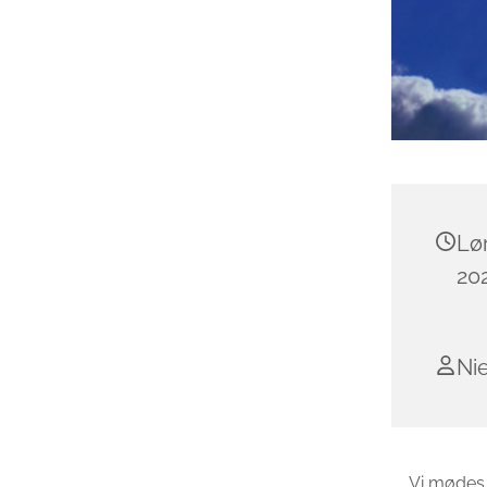
Lø
202
Nie
Vi mødes 