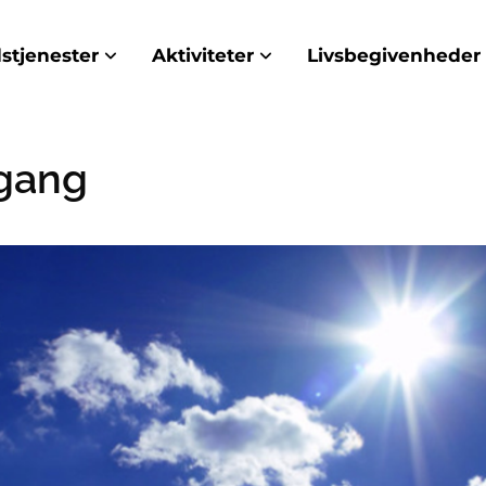
stjenester
Aktiviteter
Livsbegivenheder
gang