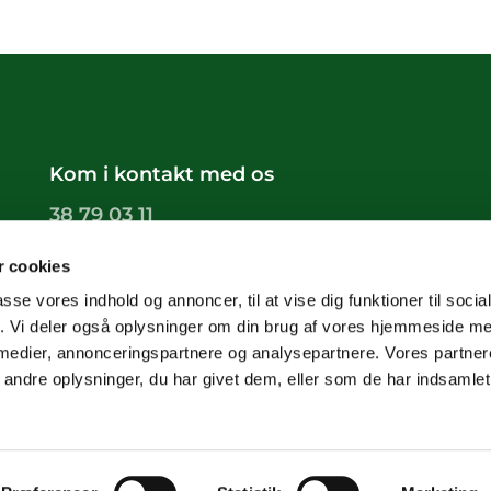
Kom i kontakt med os
38 79 03 11
groendals.sogn@km.dk
 cookies
passe vores indhold og annoncer, til at vise dig funktioner til soci
fik. Vi deler også oplysninger om din brug af vores hjemmeside m
 medier, annonceringspartnere og analysepartnere. Vores partne
ndre oplysninger, du har givet dem, eller som de har indsamlet 
Privatlivspolitik
Log på ChurchDesk