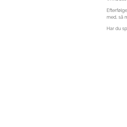
Efterfølge
med, så mø
Har du spø