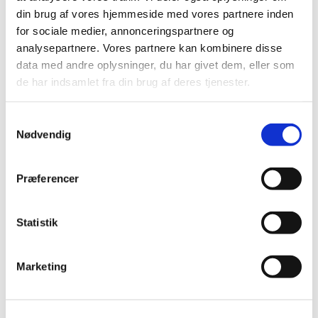
Piger fra 5 år - 1. klasse: kl. 17 - 18.15
din brug af vores hjemmeside med vores partnere inden
for sociale medier, annonceringspartnere og
Smutterne:
analysepartnere. Vores partnere kan kombinere disse
data med andre oplysninger, du har givet dem, eller som
Piger i 2. og 3. klasse: kl. 18 - 19.30
de har indsamlet fra din brug af deres tjenester.
Troppen:
Samtykkevalg
Piger i 4. klasse og op: kl. 18.30 - 20.30
Nødvendig
Der er plads til flere seje piger, så kig forbi en
onsdag - eller ring til Pernille på tlf. 50 95 01 60 og
Præferencer
hør mere.
Statistik
Marketing