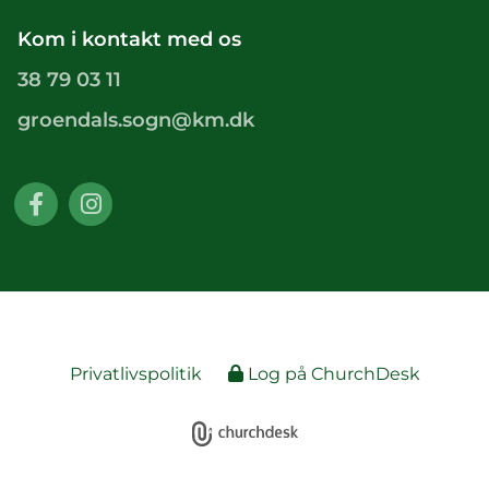
Kom i kontakt med os
38 79 03 11
groendals.sogn@km.dk
Privatlivspolitik
Log på ChurchDesk