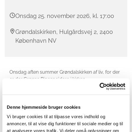
Onsdag 25. november 2026, kl. 17:00
Grøndalskirken, Hulgårdsvej 2, 2400
København NV
Onsdag aften summer Grøndalskirken af liv, for der
er der Grønne Pigespejdere i kirken.
På spejdernes hjemmeside:
pigespejder.dk/groendal
kan du se meget mere om
spejdernes program for de forskellige
Denne hjemmeside bruger cookies
aldersgrupper. Mødetiderne om onsdagen er:
Vi bruger cookies til at tilpasse vores indhold og
annoncer, til at vise dig funktioner til sociale medier og til
Spirerne:
at analysere vores trafik. Vi deler også oplysninger om