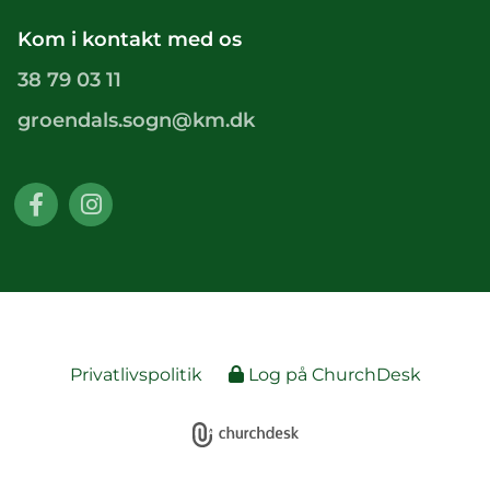
Kom i kontakt med os
38 79 03 11
groendals.sogn@km.dk
Privatlivspolitik
Log på ChurchDesk