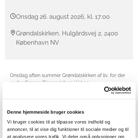
Onsdag 26. august 2026, kl. 17:00
Grøndalskirken, Hulgårdsvej 2, 2400
København NV
Onsdag aften summer Grøndalskirken af liv, for der
er der Grønne Pigespejdere i kirken.
På spejdernes hjemmeside:
pigespejder.dk/groendal
kan du se meget mere om
spejdernes program for de forskellige
Denne hjemmeside bruger cookies
aldersgrupper. Mødetiderne om onsdagen er:
Vi bruger cookies til at tilpasse vores indhold og
annoncer, til at vise dig funktioner til sociale medier og til
Spirerne:
at analysere vores trafik. Vi deler også oplysninger om