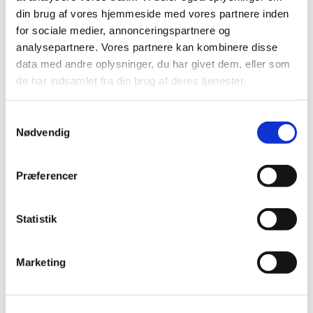
Piger fra 5 år - 1. klasse: kl. 17 - 18.15
din brug af vores hjemmeside med vores partnere inden
for sociale medier, annonceringspartnere og
Smutterne:
analysepartnere. Vores partnere kan kombinere disse
data med andre oplysninger, du har givet dem, eller som
Piger i 2. og 3. klasse: kl. 18 - 19.30
de har indsamlet fra din brug af deres tjenester.
Troppen:
Samtykkevalg
Piger i 4. klasse og op: kl. 18.30 - 20.30
Nødvendig
Der er plads til flere seje piger, så kig forbi en
onsdag - eller ring til Pernille på tlf. 50 95 01 60 og
Præferencer
hør mere.
Statistik
Marketing