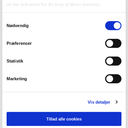
de har indsamlet fra din brug af deres tjenester.
medbringer sine egne projekter.
Alle er velkomne!
Samtykkevalg
Nødvendig
Præferencer
Statistik
Marketing
Vis detaljer
Tillad alle cookies