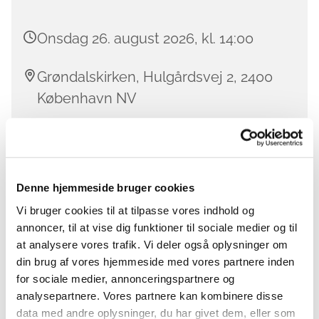
Onsdag 26. august 2026, kl. 14:00
Grøndalskirken, Hulgårdsvej 2, 2400
København NV
Onsdage i ulige uger kl. 14-16
Denne hjemmeside bruger cookies
Kan du lide at nørkle med nål og tråd eller
Vi bruger cookies til at tilpasse vores indhold og
strikketøj? Har du skuffen fuld af ikke-færdiggjorte
annoncer, til at vise dig funktioner til sociale medier og til
projekter eller måske bare en nederdel der skal
at analysere vores trafik. Vi deler også oplysninger om
lægges op?
din brug af vores hjemmeside med vores partnere inden
for sociale medier, annonceringspartnere og
Så kom og vær med i Onsdags-nørklerne i
analysepartnere. Vores partnere kan kombinere disse
Grøndalskirkens krypt. Onsdags-nørklerne er tænkt
data med andre oplysninger, du har givet dem, eller som
som et sted for fælles inspiration, hvor man