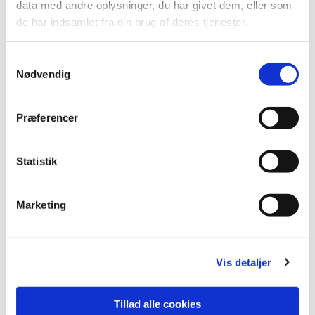
Nogle gange tager vi også på spændende
data med andre oplysninger, du har givet dem, eller som
udflugter. Følg med i kalenderen
her!
de har indsamlet fra din brug af deres tjenester.
Interesserede må meget gerne kontakte Steen
Samtykkevalg
Pautsch: tlf. 2396 6575
Nødvendig
Præferencer
Statistik
Marketing
Vis detaljer
Tillad alle cookies