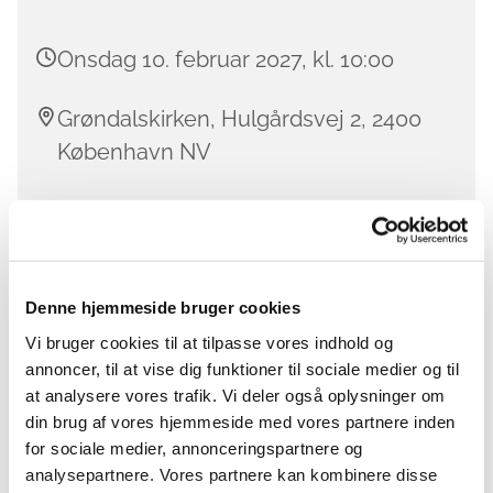
Onsdag 10. februar 2027, kl. 10:00
Grøndalskirken, Hulgårdsvej 2, 2400
København NV
Kom, kom, kom ud af huset ...
Denne hjemmeside bruger cookies
... og skift kabalen og fjernsynet ud med hyggelig
snak og socialt samvær!
Vi bruger cookies til at tilpasse vores indhold og
annoncer, til at vise dig funktioner til sociale medier og til
Gruppen er for herrer på 50+, som mødes til en tår
at analysere vores trafik. Vi deler også oplysninger om
formiddagskaffe, småkager og god mandesnak.
din brug af vores hjemmeside med vores partnere inden
for sociale medier, annonceringspartnere og
Vi mødes hver anden onsdag (i ulige uger).
analysepartnere. Vores partnere kan kombinere disse