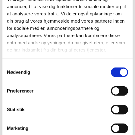
Kl. 17.30 spiser vi aftensmad sammen i kirkens krypt.
annoncer, til at vise dig funktioner til sociale medier og til
at analysere vores trafik. Vi deler også oplysninger om
Efter måltidet, ca. kl. 18.15, går vi op i kirken, hvor der er
din brug af vores hjemmeside med vores partnere inden
genfortælling af en af de store historier fra Bibelen. Vi
for sociale medier, annonceringspartnere og
synger også et par sange eller salmer og beder Fadervor, og
analysepartnere. Vores partnere kan kombinere disse
vi slutter senest 18.45.
data med andre oplysninger, du har givet dem, eller som
Arrangementet kræver ingen tilmelding - det er blot at møde
de har indsamlet fra din brug af deres tjenester.
op på dagen, hvis formen er til det.
Samtykkevalg
Hvornår:
Den anden torsdag i måneden (med enkelte
Nødvendig
undtagelser) kl. 17.30
Hvem:
For børn, deres familier og
venner.
Pris for maden:
20 kr
.
for voksne - Gratis for børn.
Præferencer
Læs mere her
Statistik
Marketing