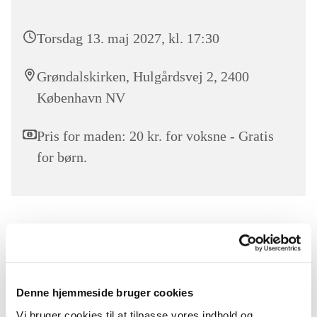
Torsdag 13. maj 2027, kl. 17:30
Grøndalskirken, Hulgårdsvej 2, 2400
København NV
Pris for maden: 20 kr. for voksne - Gratis
for børn.
Mad og Fortælling
Mad og Fortælling er et åndehul i hverdagen for
børnefamilier, hvor vi byder på aftensmad og hyggeligt
Denne hjemmeside bruger cookies
fællesskab.
Vi bruger cookies til at tilpasse vores indhold og