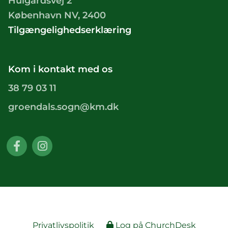
Hulgårdsvej 2
København NV, 2400
Tilgængelighedserklæring
Kom i kontakt med os
38 79 03 11
groendals.sogn@km.dk
Privatlivspolitik
Log på ChurchDesk