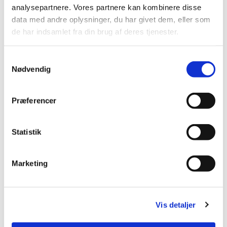
11.30 i kirkens krypt.
analysepartnere. Vores partnere kan kombinere disse
data med andre oplysninger, du har givet dem, eller som
NB: Læsekredsen holder sommerpause i juli
de har indsamlet fra din brug af deres tjenester.
måned.
Vil du være med, så kontakt Ulla Toft, e-mail:
Samtykkevalg
ut@km.dk, eller Carina Gosmer Andersen, e-mail:
Nødvendig
cga@km.dk.
Præferencer
Statistik
Marketing
Vis detaljer