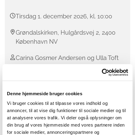
Tirsdag 1. december 2026, kl. 10:00
Grøndalskirken, Hulgårdsvej 2, 2400
København NV
Carina Gosmer Andersen og Ulla Toft
Læsekreds
Denne hjemmeside bruger cookies
I læsekredsen sammensætter vi et udvalg af nyere
Vi bruger cookies til at tilpasse vores indhold og
og ældre litteratur, der fører os vidt omkring i tid og
annoncer, til at vise dig funktioner til sociale medier og til
sted.
at analysere vores trafik. Vi deler også oplysninger om
din brug af vores hjemmeside med vores partnere inden
Vi mødes den første tirsdag i måneden fra kl. 10-
for sociale medier, annonceringspartnere og