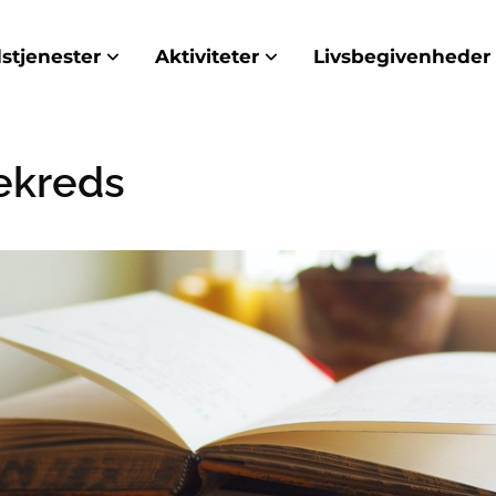
stjenester
Aktiviteter
Livsbegivenheder
ekreds