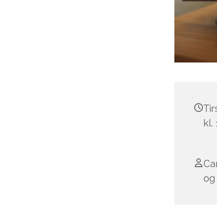
Tir
kl.
Ca
og 