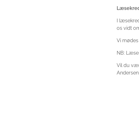
Læsekre
I læsekre
os vidt om
Vi mødes d
NB: Læsek
Vil du væ
Andersen,