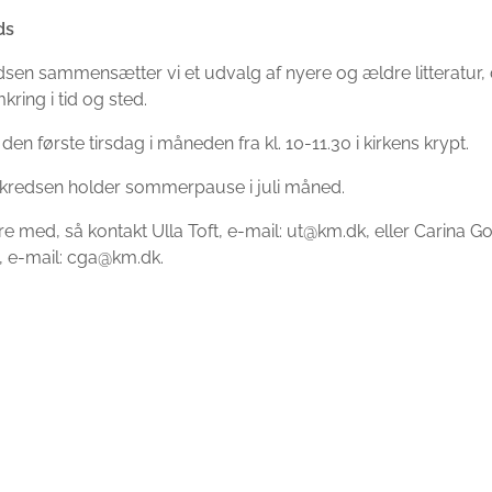
ds
dsen sammensætter vi et udvalg af nyere og ældre litteratur, 
kring i tid og sted.
en første tirsdag i måneden fra kl. 10-11.30 i kirkens krypt.
redsen holder sommerpause i juli måned.
re med, så kontakt Ulla Toft, e-mail: ut@km.dk, eller Carina 
 e-mail: cga@km.dk.