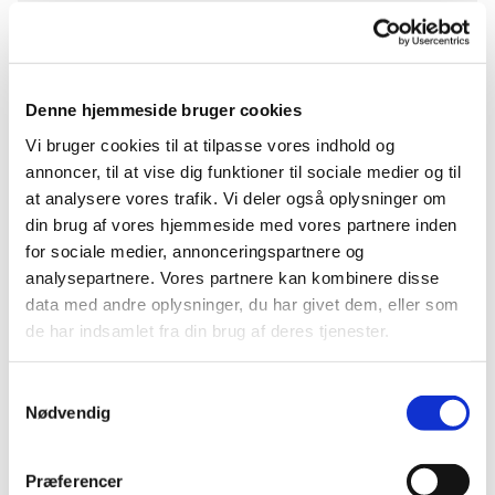
Søndag 31. oktober 2027, kl. 10:30
Denne hjemmeside bruger cookies
Grøndalskirken, Hulgårdsvej 2, 2400
Vi bruger cookies til at tilpasse vores indhold og
København NV
annoncer, til at vise dig funktioner til sociale medier og til
at analysere vores trafik. Vi deler også oplysninger om
din brug af vores hjemmeside med vores partnere inden
for sociale medier, annonceringspartnere og
analysepartnere. Vores partnere kan kombinere disse
data med andre oplysninger, du har givet dem, eller som
de har indsamlet fra din brug af deres tjenester.
Samtykkevalg
Nødvendig
Præferencer