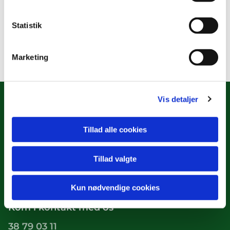
Statistik
Marketing
Vis detaljer
Tillad alle cookies
Hulgårdsvej 2
København NV, 2400
Tillad valgte
Tilgængelighedserklæring
Kun nødvendige cookies
Kom i kontakt med os
38 79 03 11