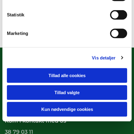
Statistik
Marketing
Vis detaljer
Tillad alle cookies
Hulgårdsvej 2
København NV, 2400
Tillad valgte
Tilgængelighedserklæring
Kun nødvendige cookies
Kom i kontakt med os
38 79 03 11