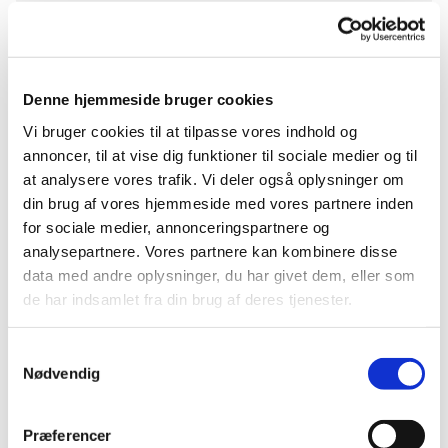
Søndag 30. maj 2027, kl. 10:30
Denne hjemmeside bruger cookies
Grøndalskirken, Hulgårdsvej 2, 2400
Vi bruger cookies til at tilpasse vores indhold og
København NV
annoncer, til at vise dig funktioner til sociale medier og til
at analysere vores trafik. Vi deler også oplysninger om
din brug af vores hjemmeside med vores partnere inden
for sociale medier, annonceringspartnere og
analysepartnere. Vores partnere kan kombinere disse
data med andre oplysninger, du har givet dem, eller som
de har indsamlet fra din brug af deres tjenester.
Samtykkevalg
Nødvendig
Præferencer