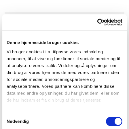
Søndag 6. september 2026, kl. 10:30
Grøndalskirken, Hulgårdsvej 2, 2400
Denne hjemmeside bruger cookies
København NV
Vi bruger cookies til at tilpasse vores indhold og
annoncer, til at vise dig funktioner til sociale medier og til
at analysere vores trafik. Vi deler også oplysninger om
Tine Vængtoft Kristensen og Ulla Toft
din brug af vores hjemmeside med vores partnere inden
for sociale medier, annonceringspartnere og
analysepartnere. Vores partnere kan kombinere disse
data med andre oplysninger, du har givet dem, eller som
de har indsamlet fra din brug af deres tjenester.
Samtykkevalg
Nødvendig