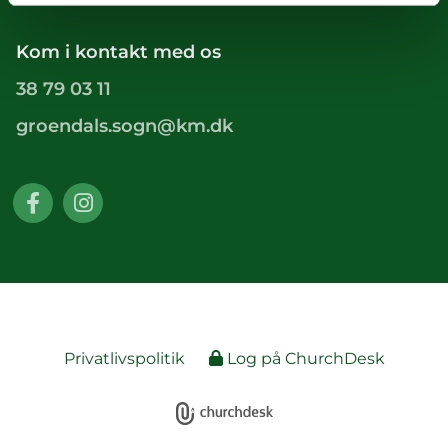
Kom i kontakt med os
38 79 03 11
groendals.sogn@km.dk
Privatlivspolitik
Log på ChurchDesk