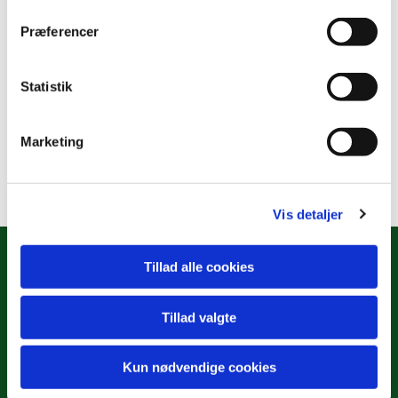
Præferencer
Statistik
Marketing
Vis detaljer
Tillad alle cookies
Tillad valgte
Hulgårdsvej 2
København NV, 2400
Kun nødvendige cookies
Tilgængelighedserklæring