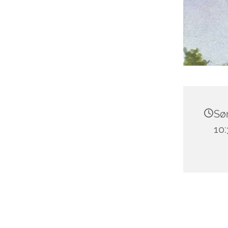
Søn
10