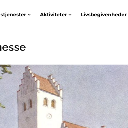
stjenester
Aktiviteter
Livsbegivenheder
messe