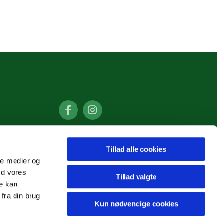
Tillad alle cookies
ale medier og
ed vores
Tillad valgte
re kan
fra din brug
Kun nødvendige cookies