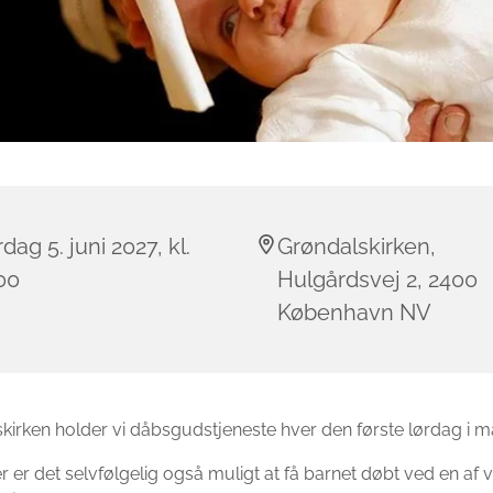
dag 5. juni 2027, kl.
Grøndalskirken,
00
Hulgårdsvej 2, 2400
København NV
skirken holder vi dåbsgudstjeneste hver den første lørdag i 
 er det selvfølgelig også muligt at få barnet døbt ved en af 