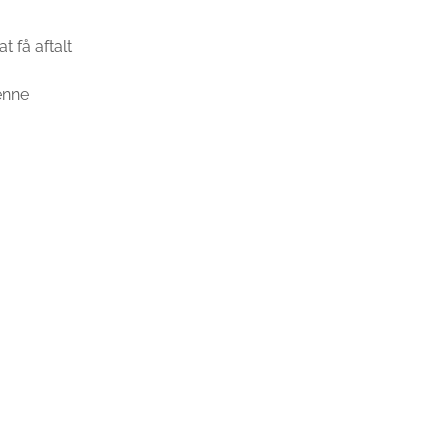
t få aftalt
enne