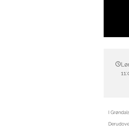
Lør
11:
I Grøndal
Derudover