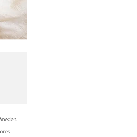
måneden.
vores