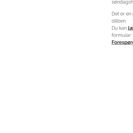
søndagsh
Det er en 
dåben.
Du kan
læ
formular:
Forespør