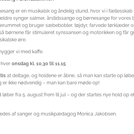
sang er en musikalsk og åndelig stund, hvor vi i fællesska
ældre synger salmer, årstidssange og børnesange for vores b
kerummet og bruger sæbebobler, tøjdyr, farvede tørklæder 
så børnene får stimuleret synssansen og motorikken og får g
ikalske øre.
hygger vi med kaffe.
 hver
onsdag
kl. 10.30 til 11.15
tis
at deltage, og holdene er åbne, så man kan starte op løb
g er ikke nødvendig – man kan bare møde op!
 løber fra 5. august frem til jul – og der startes nye hold op e
ledes af sanger og musikpædagog Monica Jakobsen.