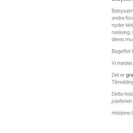
Babysalme
andre for
nyder kir
rasleæg, 
deres mus
Bagefter 
Vi mødes
Det er
gra
Tilmeldin
Dette hold
juleferien.
Holdene 