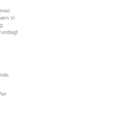
b med
ørn. Vi
og
rundlagt
ende.
fter