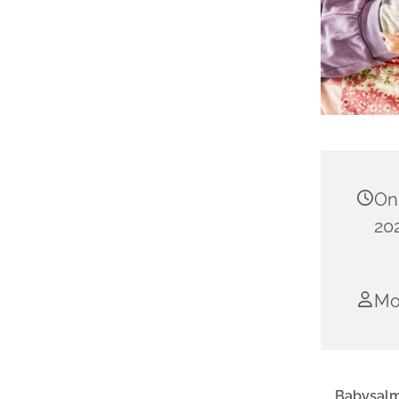
On
202
Mo
Babysalm